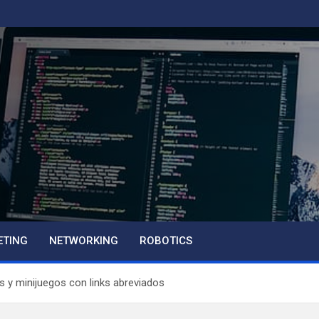
ETING
NETWORKING
ROBOTICS
as y minijuegos con links abreviados