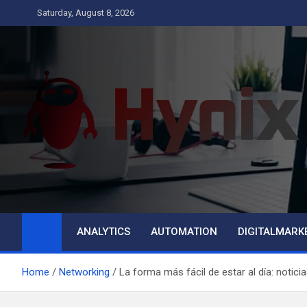
Skip
Saturday, August 8, 2026
to
content
Hynix
Business
ANALYTICS
AUTOMATION
DIGITALMARK
Home
Networking
La forma más fácil de estar al día: notici