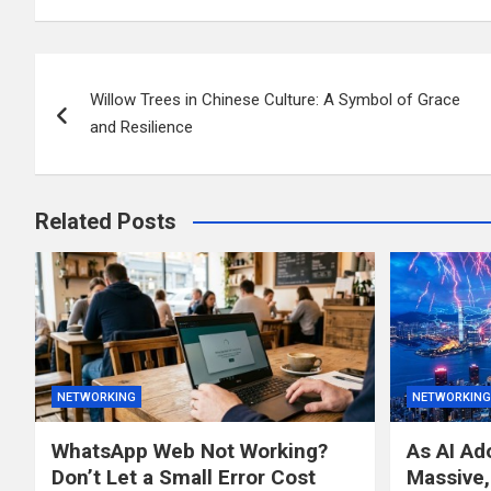
Post
Willow Trees in Chinese Culture: A Symbol of Grace
navigation
and Resilience
Related Posts
NETWORKING
NETWORKING
WhatsApp Web Not Working?
As AI A
Don’t Let a Small Error Cost
Massive,