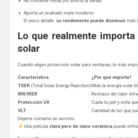
No contiene metal (no afecta la señal)
Aporta un acabado mate moderno
El único detalle:
su rendimiento puede disminuir
más r
Lo que realmente importa a
solar
Cuando eliges protección solar para ventanas, lo más import
Característica
¿Por qué importa?
TSER
(Total Solar Energy Rejection)
Mide la energía solar 
IRR/IRER
Rechazo del calor infra
Protección UV
Cuida tu piel y evita 
VLT
Cantidad de luz que p
Déjame contarte un secreto:
Una película
clara pero de nano-cerámica
puede enfri