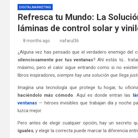
DIGITALMARKETING
Refresca tu Mundo: La Solución
láminas de control solar y vin
8 months ago
nafarul36
¿Alguna vez has pensado que el verdadero enemigo del co
silenciosamente por tus ventanas
? Ahí estás tú… trata
máximo, pero el calor sigue entrando como si no existi
libros inspiradores,
siempre hay una solución que llega jus
Imagina una tecnología que protege tu hogar, tu oficin
haciéndolo más cómodo
. Aquí es donde entran las
lá
ventanas
— héroes invisibles que trabajan día y noche par
luzca mejor.
Pero antes de elegir cualquier opción, hay un secreto 
iguales
, y elegir la correcta puede marcar la diferencia entr