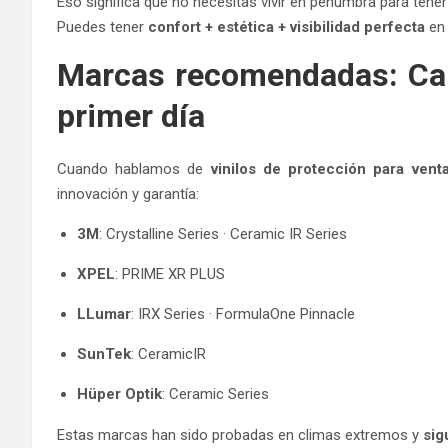
Eso significa que no necesitas vivir en penumbra para tener
Puedes tener
confort + estética + visibilidad perfecta
en 
Marcas recomendadas: Cali
primer día
Cuando hablamos de
vinilos de protección para vent
innovación y garantía:
3M
: Crystalline Series · Ceramic IR Series
XPEL
: PRIME XR PLUS
LLumar
: IRX Series · FormulaOne Pinnacle
SunTek
: CeramicIR
Hüper Optik
: Ceramic Series
Estas marcas han sido probadas en climas extremos y
sig